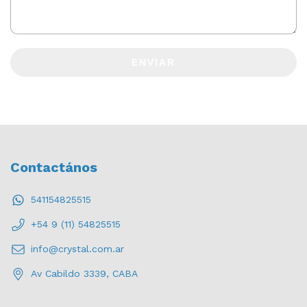
ENVIAR
Contactános
541154825515
+54 9 (11) 54825515
info@crystal.com.ar
Av Cabildo 3339, CABA